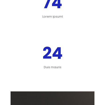
74
Lorem ipsumI
24
Duis mauris