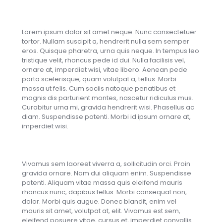
Lorem ipsum dolor sit amet neque. Nunc consectetuer
tortor. Nullam suscipit a, hendrerit nulla sem semper
eros. Quisque pharetra, urna quis neque. In tempus leo
tristique velit, rhoncus pede id dui. Nulla facilisis vel,
ornare at, imperdiet wisi, vitae libero. Aenean pede
porta scelerisque, quam volutpat a, tellus. Morbi
massa ut felis. Cum sociis natoque penatibus et
magnis dis parturient montes, nascetur ridiculus mus.
Curabitur urna mi, gravida hendrerit wisi. Phasellus ac
diam. Suspendisse potenti. Morbi id ipsum ornare at,
imperdiet wisi.
Vivamus sem laoreet viverra a, sollicitudin orci. Proin
gravida ornare. Nam dui aliquam enim. Suspendisse
potenti. Aliquam vitae massa quis eleifend mauris
rhoncus nunc, dapibus tellus. Morbi consequat non,
dolor. Morbi quis augue. Donec blandit, enim vel
mauris sit amet, volutpat at, elit. Vivamus est sem,
eleifend posuere vitae, cursus et, imperdiet convallis.