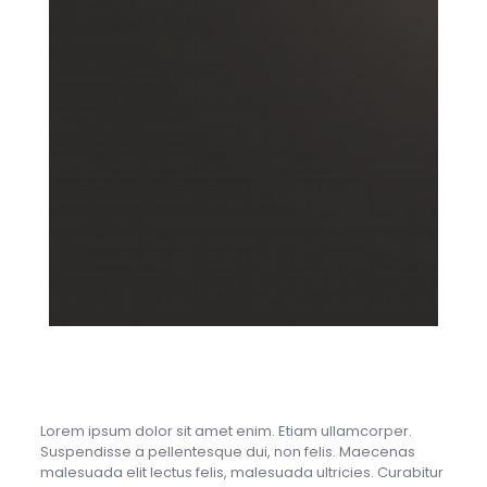
Lorem ipsum dolor sit amet enim. Etiam ullamcorper.
Suspendisse a pellentesque dui, non felis. Maecenas
malesuada elit lectus felis, malesuada ultricies. Curabitur