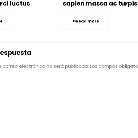
rci luctus
sapien massa ac turpis
e
Read more
respuesta
e correo electrónico no será publicada.
Los campos obligat