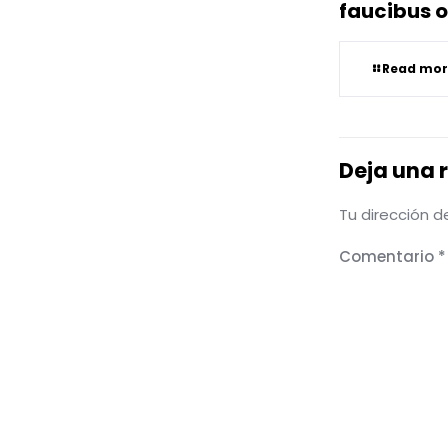
faucibus o
Read mor
Deja una 
Tu dirección d
Comentario
*