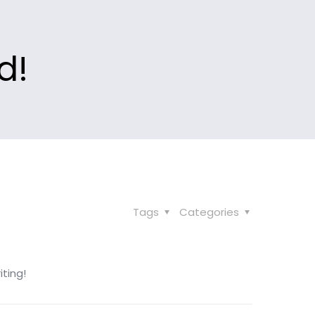
d!
Tags
Categories
iting!